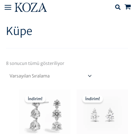
İçeriğe
atla
Küpe
8 sonucun tümü gösteriliyor
Fiyat
Fiya
aralığı:
aral
İndirim!
İndirim!
9.000,00₺
6.0
-
-
104.250,00₺
41.