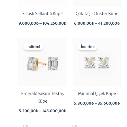
3 Taşlı Sallantılı Küpe
Çok Taşlı Cluster Küpe
9.000,00
₺
–
104.250,00
₺
6.000,00
₺
–
41.200,00
₺
Fiyat
Fiy
aralığı:
aral
İndirim!
İndirim!
5.200,00₺
5.8
-
-
145.000,00₺
35.
Emerald Kesim Tektaş
Minimal Çiçek Küpe
Küpe
5.800,00
₺
–
35.600,00
₺
5.200,00
₺
–
145.000,00
₺