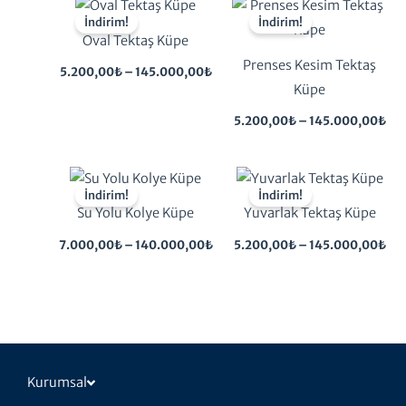
Fiyat
Fiy
aralığı:
aral
İndirim!
İndirim!
5.200,00₺
5.2
Oval Tektaş Küpe
-
-
145.000,00₺
14
Prenses Kesim Tektaş
5.200,00
₺
–
145.000,00
₺
Küpe
5.200,00
₺
–
145.000,00
₺
Fiyat
Fiy
aralığı:
aral
İndirim!
İndirim!
7.000,00₺
5.2
Su Yolu Kolye Küpe
Yuvarlak Tektaş Küpe
-
-
140.000,00₺
14
7.000,00
₺
–
140.000,00
₺
5.200,00
₺
–
145.000,00
₺
Kurumsal