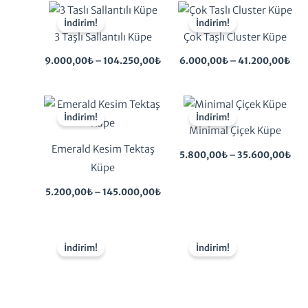
Fiyat
Fiya
aralığı:
aral
İndirim!
İndirim!
9.000,00₺
6.0
3 Taşlı Sallantılı Küpe
Çok Taşlı Cluster Küpe
-
-
104.250,00₺
41.
9.000,00
₺
–
104.250,00
₺
6.000,00
₺
–
41.200,00
₺
Fiyat
Fiy
aralığı:
aral
İndirim!
İndirim!
5.200,00₺
5.8
Minimal Çiçek Küpe
-
-
145.000,00₺
35.
Emerald Kesim Tektaş
5.800,00
₺
–
35.600,00
₺
Küpe
5.200,00
₺
–
145.000,00
₺
Fiyat
Fiy
aralığı:
aral
İndirim!
İndirim!
5.200,00₺
5.2
-
-
145.000,00₺
14