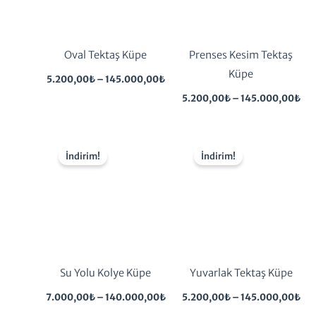
Oval Tektaş Küpe
Prenses Kesim Tektaş
Küpe
5.200,00
₺
–
145.000,00
₺
5.200,00
₺
–
145.000,00
₺
Fiyat
Fiy
aralığı:
aral
İndirim!
İndirim!
7.000,00₺
5.2
-
-
140.000,00₺
14
Su Yolu Kolye Küpe
Yuvarlak Tektaş Küpe
7.000,00
₺
–
140.000,00
₺
5.200,00
₺
–
145.000,00
₺