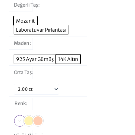
Damla
Değerli Taş
Halo
Tektaş
Mozanit
Yüzük
Laboratuvar Pırlantası
adet
Maden
925 Ayar Gümüş
14K Altın
Orta Taş
Renk