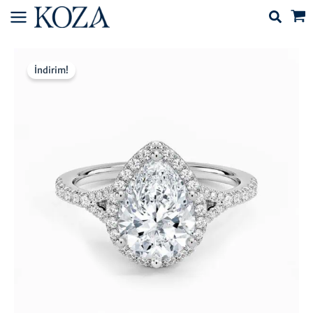
İçeriğe
atla
İndirim!