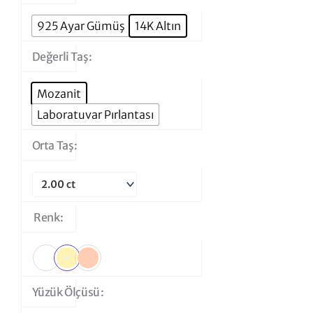
Tektaş
Yüzük
925 Ayar Gümüş
14K Altın
adet
Değerli Taş
Mozanit
Laboratuvar Pırlantası
Orta Taş
Renk
Yüzük Ölçüsü