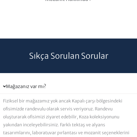
Sıkça Sorulan Sorular
Mağazanız var mı?
Fiziksel bir mağazamız yok ancak Kapalı çarşı bölgesindeki
ofisimizde randevulu olarak servis veriyoruz. Randevu
oluşturarak ofisimizi ziyaret edebilir, Koza koleksiyonunu
yakından inceleyebilirsiniz. Farklı tektaş ve alyans
tasarımlarını, laboratuvar pırlantası ve mozanit seçeneklerini