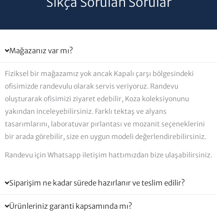
Sıkça Sorulan Sorular
Mağazanız var mı?
Fiziksel bir mağazamız yok ancak Kapalı çarşı bölgesindeki
ofisimizde randevulu olarak servis veriyoruz. Randevu
oluşturarak ofisimizi ziyaret edebilir, Koza koleksiyonunu
yakından inceleyebilirsiniz. Farklı tektaş ve alyans
tasarımlarını, laboratuvar pırlantası ve mozanit seçeneklerini
bir arada görebilir, size en uygun modeli değerlendirebilirsiniz.
Randevu için Whatsapp iletişim hattımızdan bize ulaşabilirsiniz.
Siparişim ne kadar sürede hazırlanır ve teslim edilir?
Ürünleriniz garanti kapsamında mı?