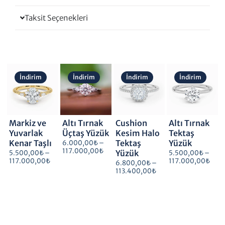
Taksit Seçenekleri
Fiyat
Fiyat
Fiyat
Fiyat
aralığı:
aralığı:
aralığı:
aralı
İndirim
İndirim
İndirim
İndirim
5.500,00₺
6.000,00₺
6.800,00₺
5.50
-
-
-
-
117.000,00₺
117.000,00₺
113.400,00₺
117.
Markiz ve
Altı Tırnak
Cushion
Altı Tırnak
Yuvarlak
Üçtaş Yüzük
Kesim Halo
Tektaş
Kenar Taşlı
Tektaş
Yüzük
6.000,00
₺
–
117.000,00
₺
Yüzük
5.500,00
₺
–
5.500,00
₺
–
117.000,00
₺
117.000,00
₺
6.800,00
₺
–
113.400,00
₺