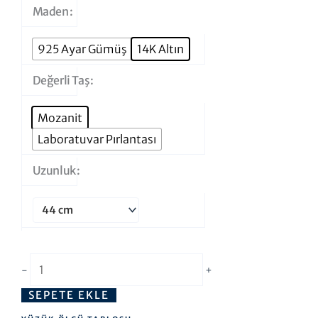
Süzme
Maden
Su
Yolu
925 Ayar Gümüş
14K Altın
Kolye
Değerli Taş
adet
Mozanit
Laboratuvar Pırlantası
Uzunluk
-
+
SEPETE EKLE